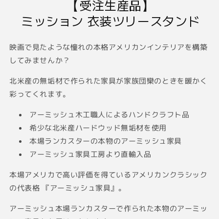
【受注生産品】
ミッション 衣装ツリースタンド
映画で見たような憧れの本格アメリカンインテリアを構築
(2
してみませんか？
北米産の無垢材で作られた家具が家族団欒のときを暖かく
彩ってくれます。
アーミッシュ木工職人によるハンドクラフト品
希少な北米産ハードウッド無垢材を使用
本場ランカスターの本物のアーミッシュ家具
アーミッシュ家具工房より直輸入品
本場アメリカで高い評価を得ているアメリカンクラシック
の代表格 『アーミッシュ家具』。
アーミッシュ本場ランカスターで作られた本物のアーミッ