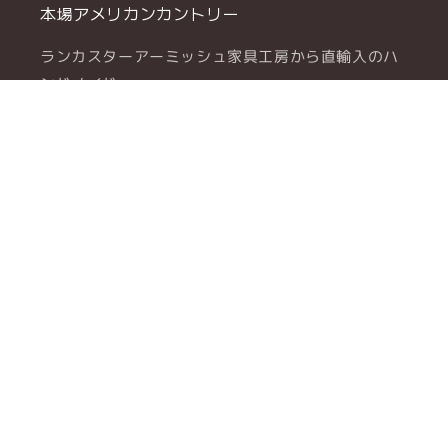
本場アメリカンカントリー
ランカスターアーミッシュ家具工房から直輸入のハ
ンドメイド。
北米産のハードウッド無垢材による、本物のアメリ
カンカントリー・アメリカンクラシックをお楽しみ
ください。
メルマガ購読
メール
言語
日本語
🇯🇵