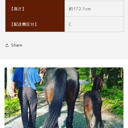
【高さ】
約172.1cm
【配送費区分】
C
Share