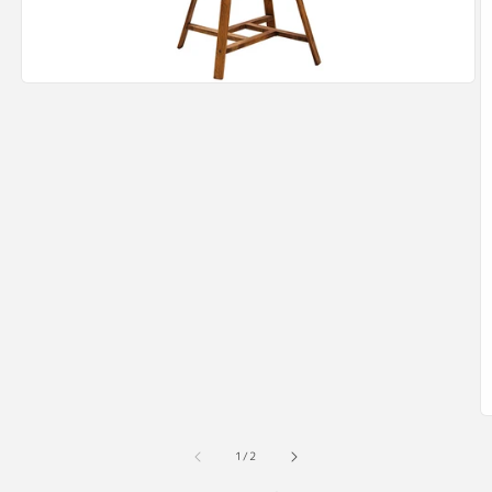
モ
ー
ダ
ル
で
メ
デ
ィ
ア
(1)
を
開
く
の
1
/
2