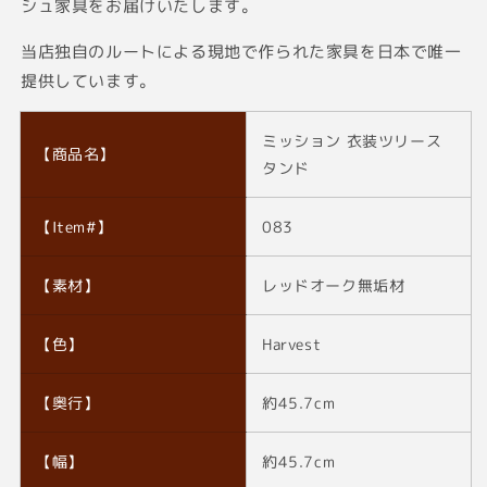
シュ家具をお届けいたします。
当店独自のルートによる現地で作られた家具を日本で唯一
提供しています。
ミッション 衣装ツリース
【商品名】
タンド
【Item#】
083
【素材】
レッドオーク無垢材
【色】
Harvest
【奥行】
約45.7cm
【幅】
約45.7cm