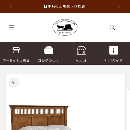
コンテ
ンツに
直輸入
日本初の正規輸入代理店
進む
コレクション
About
利用ガイド
アーミッシュ家具
商品情
報にス
キップ