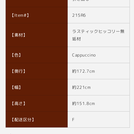
【Item#】
215R6
ラスティックヒッコリー無
【素材】
垢材
【色】
Cappuccino
【奥行】
約172.7cm
【幅】
約221cm
【高さ】
約151.8cm
【配送区分】
F