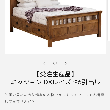
モ
ー
の
1
/
2
ダ
ル
【受注生産品】
で
メ
ミッション DXレイズド6引出し
(2
デ
ィ
ア
映画で見たような憧れの本格アメリカンインテリアを構築
(1)
を
してみませんか？
開
く