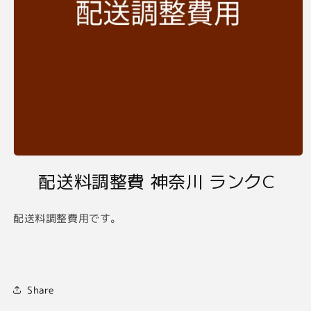
モ
ー
配送料調整費 神奈川 ランクC
ダ
ル
で
配送料調整費用です。
メ
デ
ィ
ア
(1)
を
Share
開
く