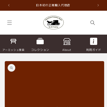
コンテ
ンツに
直輸入
日本初の正規輸入代理店
進む
コレクション
About
利用ガイド
アーミッシュ家具
商品情
報にス
キップ